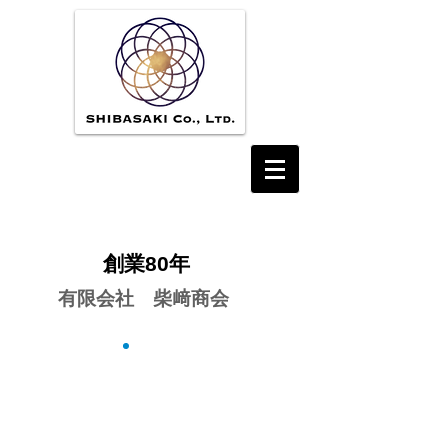
創業80
年
有限会社 柴﨑商会