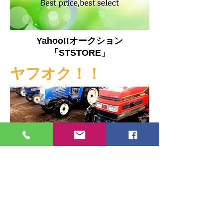
Yahoo!!オークション
「STSTORE」
ヤフオク！！
SIBASAKI CO・、LTD
© 2015 有限会社柴﨑商会