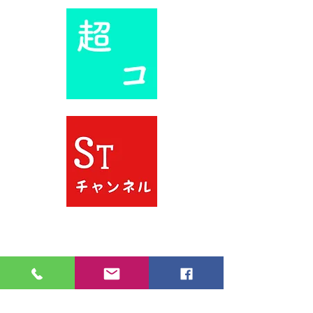
@STSRORE
STの超客観的コラム