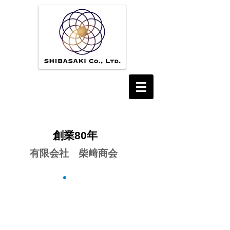
創業80
年
有限会社 柴﨑商会